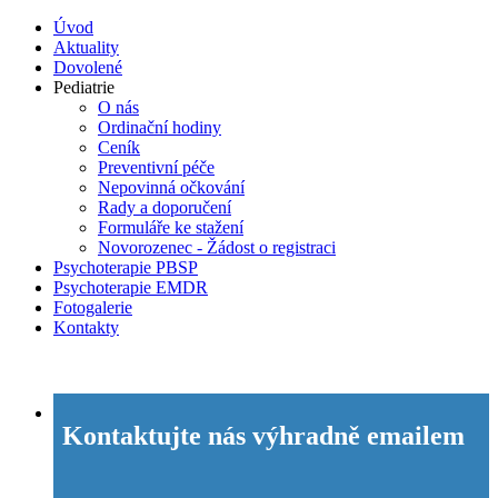
Úvod
Aktuality
Dovolené
Pediatrie
O nás
Ordinační hodiny
Ceník
Preventivní péče
Nepovinná očkování
Rady a doporučení
Formuláře ke stažení
Novorozenec - Žádost o registraci
Psychoterapie PBSP
Psychoterapie EMDR
Fotogalerie
Kontakty
Kontaktujte nás výhradně emailem