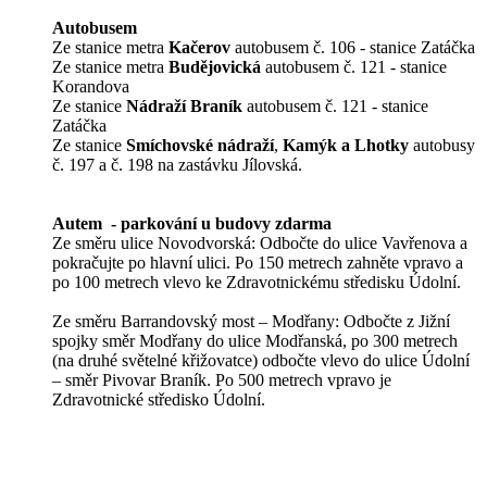
Autobusem
Ze stanice metra
Kačerov
autobusem č. 106 - stanice Zatáčka
Ze stanice metra
Budějovická
autobusem č. 121 - stanice
Korandova
Ze stanice
Nádraží Braník
autobusem č. 121 - stanice
Zatáčka
Ze stanice
Smíchovské nádraží
,
Kamýk a Lhotky
autobusy
č. 197 a č. 198 na zastávku Jílovská.
Autem - parkování u budovy zdarma
Ze směru ulice Novodvorská: Odbočte do ulice Vavřenova a
pokračujte po hlavní ulici. Po 150 metrech zahněte vpravo a
po 100 metrech vlevo ke Zdravotnickému středisku Údolní.
Ze směru Barrandovský most – Modřany: Odbočte z Jižní
spojky směr Modřany do ulice Modřanská, po 300 metrech
(na druhé světelné křižovatce) odbočte vlevo do ulice Údolní
– směr Pivovar Braník. Po 500 metrech vpravo je
Zdravotnické středisko Údolní.