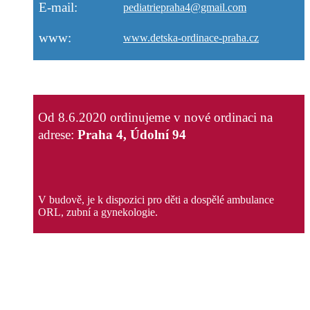
E-mail:
pediatriepraha4@gmail.com
www:
www.detska-ordinace-praha.cz
Od 8.6.2020 ordinujeme v nové ordinaci na
adrese:
Praha 4, Údolní 94
V budově, je k dispozici pro děti a dospělé ambulance
ORL, zubní a gynekologie.