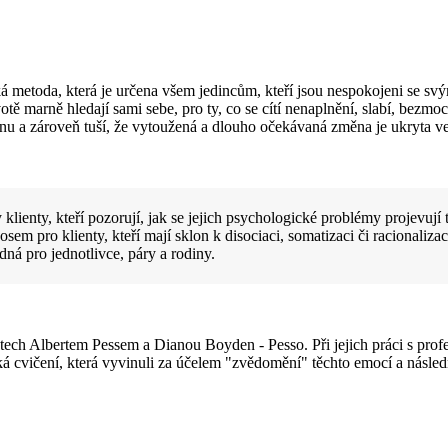
á metoda, která je určena všem jedincům, kteří jsou nespokojeni se sv
životě marně hledají sami sebe, pro ty, co se cítí nenaplnění, slabí, bez
měnu a zároveň tuší, že vytoužená a dlouho očekávaná změna je ukryta 
lienty, kteří pozorují, jak se jejich psychologické problémy projevují t
nosem pro klienty, kteří mají sklon k disociaci, somatizaci či racionaliz
dná pro jednotlivce, páry a rodiny.
ech Albertem Pessem a Dianou Boyden - Pesso. Při jejich práci s profe
cvičení, která vyvinuli za účelem "zvědomění" těchto emocí a následn