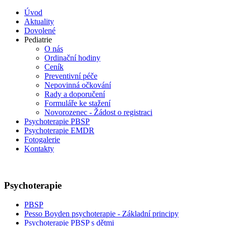
Úvod
Aktuality
Dovolené
Pediatrie
O nás
Ordinační hodiny
Ceník
Preventivní péče
Nepovinná očkování
Rady a doporučení
Formuláře ke stažení
Novorozenec - Žádost o registraci
Psychoterapie PBSP
Psychoterapie EMDR
Fotogalerie
Kontakty
Psychoterapie
PBSP
Pesso Boyden psychoterapie - Základní principy
Psychoterapie PBSP s dětmi