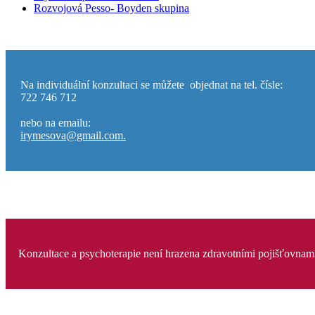
Rozvojová Pesso- Boyden skupina
Na individuální konzultaci se můžete objednat na tel. čísle:
722 746 712
nebo na emailu:
irymesova@gmail.com.
Konzultace a psychoterapie není hrazena zdravotními pojišťovnam