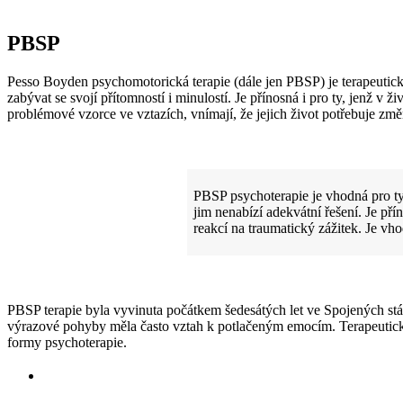
PBSP
Pesso Boyden psychomotorická terapie (dále jen PBSP) je terapeutick
zabývat se svojí přítomností i minulostí. Je přínosná i pro ty, jenž v 
problémové vzorce ve vztazích, vnímají, že jejich život potřebuje z
PBSP psychoterapie je vhodná pro ty k
jim nenabízí adekvátní řešení. Je pří
reakcí na traumatický zážitek. Je vho
PBSP terapie byla vyvinuta počátkem šedesátých let ve Spojených stát
výrazové pohyby měla často vztah k potlačeným emocím. Terapeutická 
formy psychoterapie.