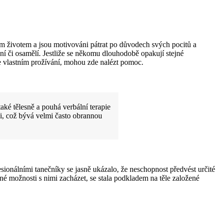
ým životem a jsou motivováni pátrat po důvodech svých pocitů a
mocní či osamělí. Jestliže se někomu dlouhodobě opakují stejné
ve vlastním prožívání, mohou zde nalézt pomoc.
aké tělesně a pouhá verbální terapie
aci, což bývá velmi často obrannou
sionálními tanečníky se jasně ukázalo, že neschopnost předvést určité
é možnosti s nimi zacházet, se stala podkladem na těle založené